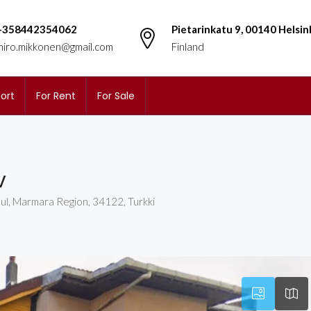
+358442354062
Pietarinkatu 9, 00140 Helsin
miro.mikkonen@gmail.com
Finland
ort
For Rent
For Sale
v
nbul, Marmara Region, 34122, Turkki