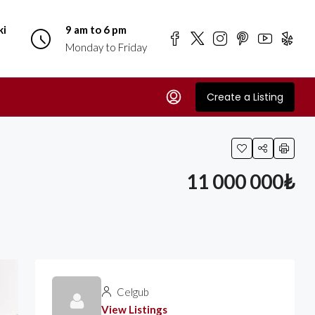
ki
9 am to 6 pm
Monday to Friday
Create a Listing
11 000 000₺
Celgub
View Listings