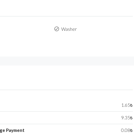
Washer
1.65₺
9.35₺
ge Payment
0.08₺