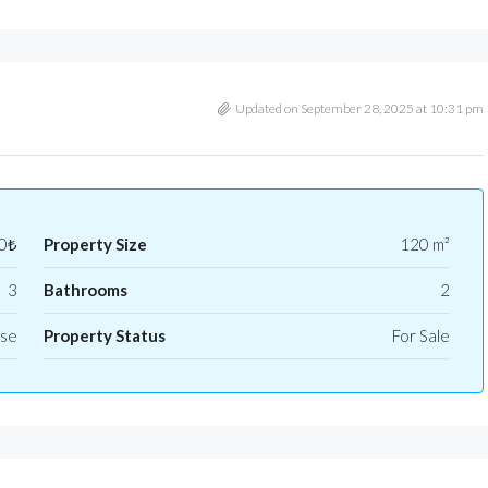
Updated on September 28, 2025 at 10:31 pm
0₺
Property Size
120 m²
3
Bathrooms
2
use
Property Status
For Sale