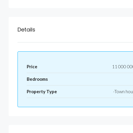
Details
Price
11 000 00
Bedrooms
Property Type
-Town ho