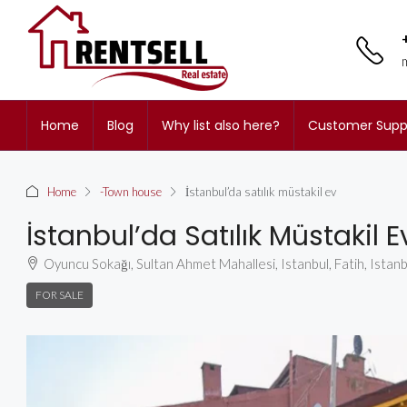
Home
Blog
Why list also here?
Customer Supp
Home
-Town house
İstanbul’da satılık müstakil ev
İstanbul’da Satılık Müstakil E
Oyuncu Sokağı, Sultan Ahmet Mahallesi, Istanbul, Fatih, Ista
FOR SALE