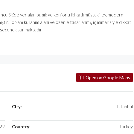
cu Sk.’de yer alan bu şık ve konforlu iki katlı müstakil ev, modern
ştır. Toplam kullanım alanı ve özenle tasarlanmış iç mimarisiyle dikkat
ir seçenek sunmaktadır.
Open on Google Maps
City:
Istanbul
22
Country:
Turkey