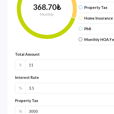
368.70₺
Property Tax
Monthly
Home Insurance
PMI
Monthly HOA F
Total Amount
₺
Interest Rate
%
Property Tax
%