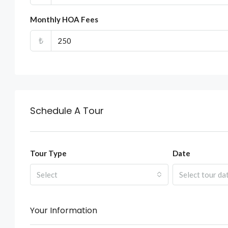
Monthly HOA Fees
₺
Schedule A Tour
Tour Type
Date
Select
Select tour da
Your Information