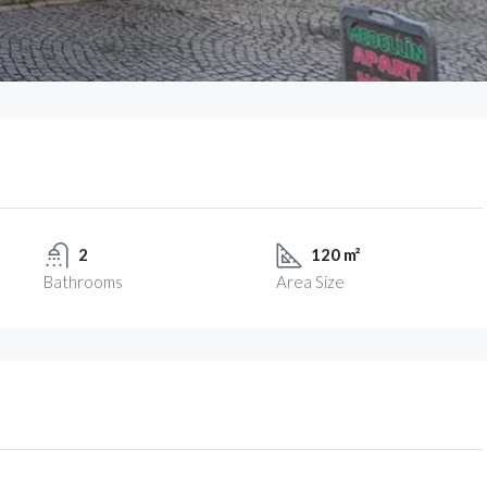
2
120 m²
Bathrooms
Area Size