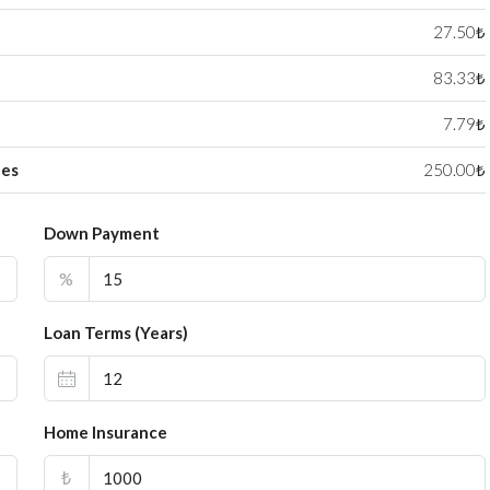
27.50₺
83.33₺
7.79₺
ees
250.00₺
Down Payment
%
Loan Terms (Years)
Home Insurance
₺